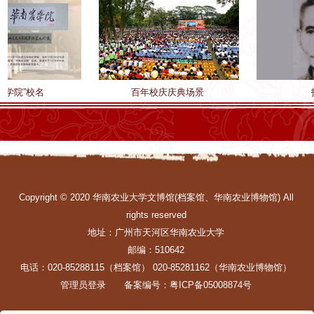
农学院”校名
百年校庆庆典场景
Copyright © 2020 华南农业大学文博馆(档案馆、华南农业博物馆) All
rights reserved
地址：广州市天河区华南农业大学
邮编：510642
电话：020-85288115（档案馆） 020-85281162（华南农业博物馆）
管理员登录
备案编号：粤ICP备05008874号