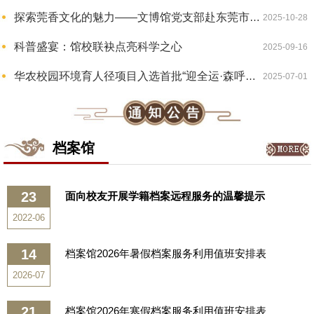
探索莞香文化的魅力——文博馆党支部赴东莞市寮步镇开展主题党日活...
2025-10-28
科普盛宴：馆校联袂点亮科学之心
2025-09-16
华农校园环境育人径项目入选首批“迎全运·森呼吸·羊城绿色康养径...
2025-07-01
档案馆
23
面向校友开展学籍档案远程服务的温馨提示
2022-06
14
档案馆2026年暑假档案服务利用值班安排表
2026-07
21
档案馆2026年寒假档案服务利用值班安排表